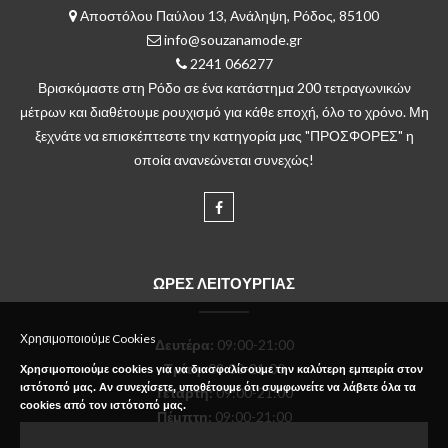
Αποστόλου Παύλου 13, Ανάληψη, Ρόδος, 85100
info@souzanamode.gr
2241 066277
Βρισκόμαστε στη Ρόδο σε ένα κατάστημα 200 τετραγωνικών
μέτρων και διαθέτουμε ρουχισμό για κάθε εποχή, όλο το χρόνο. Μη
ξεχνάτε να επισκέπτεστε την κατηγορία μας "ΠΡΟΣΦΟΡΕΣ" η
οποία ανανεώνεται συνεχώς!
ΩΡΕΣ ΛΕΙΤΟΥΡΓΙΑΣ
Χρησιμοποιούμε Cookies
Δευτέρα
:
09:00-21:00
Τρίτη:
09:00-21:00
Χρησιμοποιούμε cookies για να διασφαλίσουμε την καλύτερη εμπειρία στον
ιστότοπό μας. Αν συνεχίσετε, υποθέτουμε ότι συμφωνείτε να λάβετε όλα τα
Τετάρτη:
09:00-21:00
cookies από τον ιστότοπό μας.
Πέμπτη:
09:00-21:00
Παρασκευή:
09:00-21:00