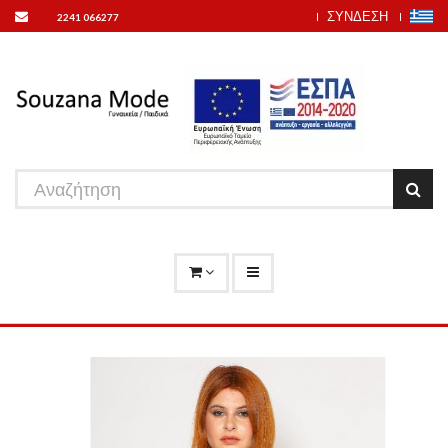
ΣΥΝΔΕΣΗ
2241 066277