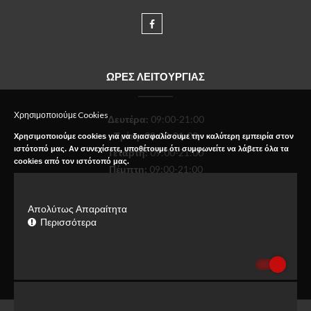
ΩΡΕΣ ΛΕΙΤΟΥΡΓΙΑΣ
Χρησιμοποιούμε Cookies
Δευτέρα
:
09:00-21:00
Τρίτη:
09:00-21:00
Χρησιμοποιούμε cookies για να διασφαλίσουμε την καλύτερη εμπειρία στον
ιστότοπό μας. Αν συνεχίσετε, υποθέτουμε ότι συμφωνείτε να λάβετε όλα τα
Τετάρτη:
09:00-21:00
cookies από τον ιστότοπό μας.
Πέμπτη:
09:00-21:00
Παρασκευή:
09:00-21:00
Σάββατο:
09:00-18:00
Απολύτως Απαραίτητα
Κυριακή:
Κλειστό
Περισσότερα