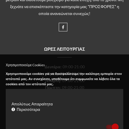
ξεχνάτε να επισκέπτεστε την κατηγορία μας "ΠΡΟΣΦΟΡΕΣ" η
οποία ανανεώνεται συνεχώς!
ΩΡΕΣ ΛΕΙΤΟΥΡΓΙΑΣ
Χρησιμοποιούμε Cookies
Δευτέρα
:
09:00-21:00
Τρίτη:
09:00-21:00
Χρησιμοποιούμε cookies για να διασφαλίσουμε την καλύτερη εμπειρία στον
ιστότοπό μας. Αν συνεχίσετε, υποθέτουμε ότι συμφωνείτε να λάβετε όλα τα
Τετάρτη:
09:00-21:00
cookies από τον ιστότοπό μας.
Πέμπτη:
09:00-21:00
Παρασκευή:
09:00-21:00
Σάββατο:
09:00-18:00
Απολύτως Απαραίτητα
Κυριακή:
Κλειστό
Περισσότερα