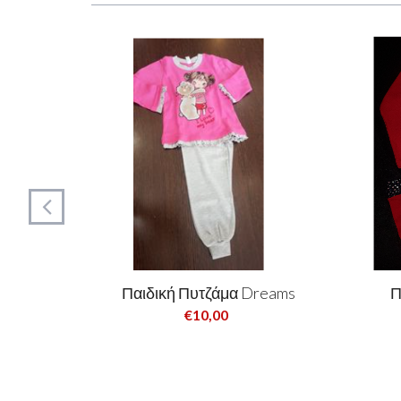
reams
Παιδική Πυτζάμα Dreams
Π
€10,00