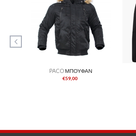
Ν
PACO ΜΠΟΥΦΑΝ
€59,00