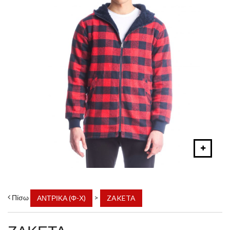
Πίσω
>
ΑΝΤΡΙΚΑ (Φ-Χ)
ZAKETA