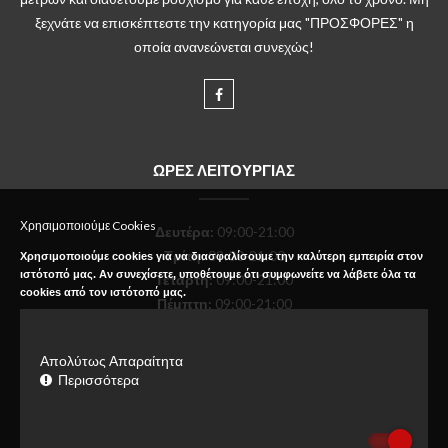
ξεχνάτε να επισκέπτεστε την κατηγορία μας "ΠΡΟΣΦΟΡΕΣ" η
οποία ανανεώνεται συνεχώς!
ΩΡΕΣ ΛΕΙΤΟΥΡΓΙΑΣ
Χρησιμοποιούμε Cookies
Δευτέρα
:
09:00-21:00
Τρίτη:
09:00-21:00
Χρησιμοποιούμε cookies για να διασφαλίσουμε την καλύτερη εμπειρία στον
ιστότοπό μας. Αν συνεχίσετε, υποθέτουμε ότι συμφωνείτε να λάβετε όλα τα
Τετάρτη:
09:00-21:00
cookies από τον ιστότοπό μας.
Πέμπτη:
09:00-21:00
Παρασκευή:
09:00-21:00
Σάββατο:
09:00-18:00
Απολύτως Απαραίτητα
Κυριακή:
Κλειστό
Περισσότερα