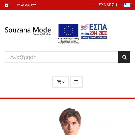
ΣΥΝΔΕΣΗ
2241 066277