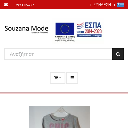
ΣΥΝΔΕΣΗ
2241 066277