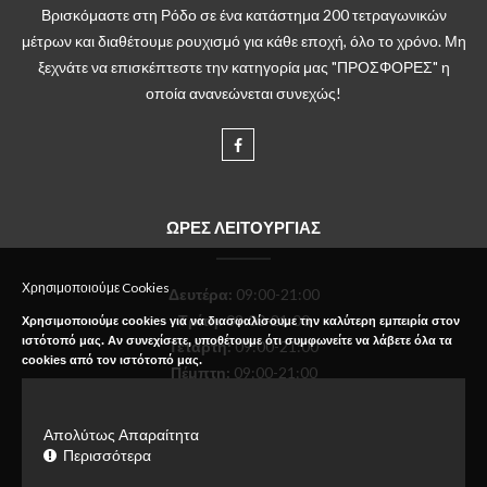
Βρισκόμαστε στη Ρόδο σε ένα κατάστημα 200 τετραγωνικών
μέτρων και διαθέτουμε ρουχισμό για κάθε εποχή, όλο το χρόνο. Μη
ξεχνάτε να επισκέπτεστε την κατηγορία μας "ΠΡΟΣΦΟΡΕΣ" η
οποία ανανεώνεται συνεχώς!
ΩΡΕΣ ΛΕΙΤΟΥΡΓΙΑΣ
Χρησιμοποιούμε Cookies
Δευτέρα
:
09:00-21:00
Τρίτη:
09:00-21:00
Χρησιμοποιούμε cookies για να διασφαλίσουμε την καλύτερη εμπειρία στον
ιστότοπό μας. Αν συνεχίσετε, υποθέτουμε ότι συμφωνείτε να λάβετε όλα τα
Τετάρτη:
09:00-21:00
cookies από τον ιστότοπό μας.
Πέμπτη:
09:00-21:00
Παρασκευή:
09:00-21:00
Σάββατο:
09:00-18:00
Απολύτως Απαραίτητα
Κυριακή:
Κλειστό
Περισσότερα