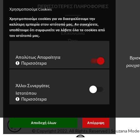
ΠΕΡΙΣΣΟΤΕΡΕΣ ΠΛΗΡΟΦΟΡΙΕΣ
Χρησιμοποιούμε Cookies
Χρησιμοποιούμε cookies για να διασφαλίσουμε την
καλύτερη εμπειρία στον ιστότοπό μας. Αν συνεχίσετε,
ΤΟ ΚΑΤΑΣΤΗΜΑ
υποθέτουμε ότι συμφωνείτε να λάβετε όλα τα cookies από
Επικοινωνία
τον ιστότοπό μας.
Όροι
Πολιτική Απορρήτου
Απολύτως Απαραίτητα
Βρισ
Περισσότερα
ρουχισ
Άλλοι Συνεργάτες
Ιστοτόπου
Περισσότερα
Αποδοχή όλων
Απόρριψη
© Copyright 2022. All Rights Reserved | Souzana Mode |
ΚΑΤΑΣΚΕΥΗ ΜΕ ❤ με
TillTech Systems