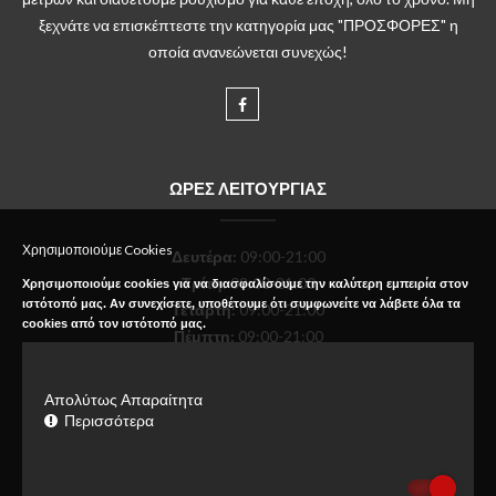
ξεχνάτε να επισκέπτεστε την κατηγορία μας "ΠΡΟΣΦΟΡΕΣ" η
οποία ανανεώνεται συνεχώς!
ΩΡΕΣ ΛΕΙΤΟΥΡΓΙΑΣ
Χρησιμοποιούμε Cookies
Δευτέρα
:
09:00-21:00
Τρίτη:
09:00-21:00
Χρησιμοποιούμε cookies για να διασφαλίσουμε την καλύτερη εμπειρία στον
ιστότοπό μας. Αν συνεχίσετε, υποθέτουμε ότι συμφωνείτε να λάβετε όλα τα
Τετάρτη:
09:00-21:00
cookies από τον ιστότοπό μας.
Πέμπτη:
09:00-21:00
Παρασκευή:
09:00-21:00
Σάββατο:
09:00-18:00
Απολύτως Απαραίτητα
Κυριακή:
Κλειστό
Περισσότερα