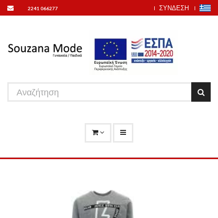
ΣΥΝΔΕΣΗ
2241 066277