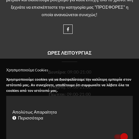
ξεχνάτε να επισκέπτεστε την κατηγορία μας "ΠΡΟΣΦΟΡΕΣ" η
οποία ανανεώνεται συνεχώς!
ΩΡΕΣ ΛΕΙΤΟΥΡΓΙΑΣ
Χρησιμοποιούμε Cookies
Δευτέρα
:
09:00-21:00
Τρίτη:
09:00-21:00
Χρησιμοποιούμε cookies για να διασφαλίσουμε την καλύτερη εμπειρία στον
ιστότοπό μας. Αν συνεχίσετε, υποθέτουμε ότι συμφωνείτε να λάβετε όλα τα
Τετάρτη:
09:00-21:00
cookies από τον ιστότοπό μας.
Πέμπτη:
09:00-21:00
Παρασκευή:
09:00-21:00
Σάββατο:
09:00-18:00
Απολύτως Απαραίτητα
Κυριακή:
Κλειστό
Περισσότερα