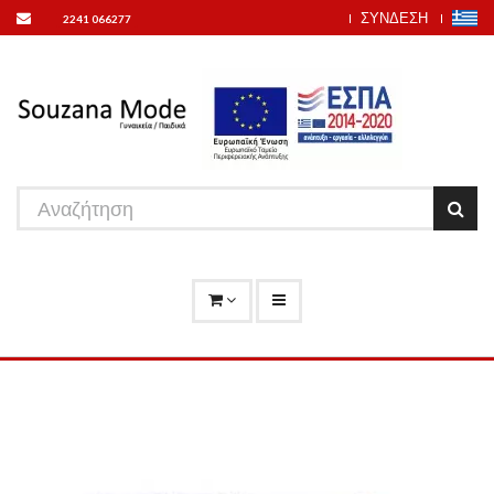
ΣΥΝΔΕΣΗ
2241 066277