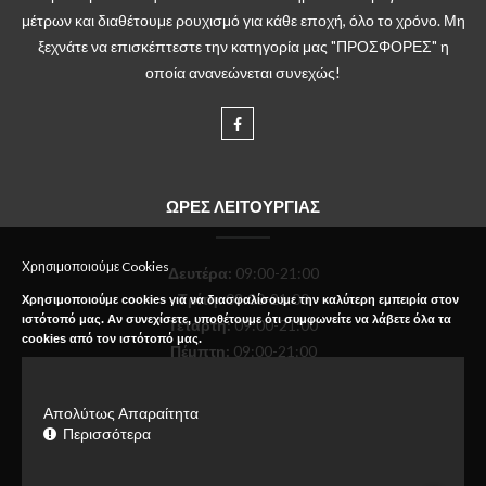
μέτρων και διαθέτουμε ρουχισμό για κάθε εποχή, όλο το χρόνο. Μη
ξεχνάτε να επισκέπτεστε την κατηγορία μας "ΠΡΟΣΦΟΡΕΣ" η
οποία ανανεώνεται συνεχώς!
ΩΡΕΣ ΛΕΙΤΟΥΡΓΙΑΣ
Χρησιμοποιούμε Cookies
Δευτέρα
:
09:00-21:00
Τρίτη:
09:00-21:00
Χρησιμοποιούμε cookies για να διασφαλίσουμε την καλύτερη εμπειρία στον
ιστότοπό μας. Αν συνεχίσετε, υποθέτουμε ότι συμφωνείτε να λάβετε όλα τα
Τετάρτη:
09:00-21:00
cookies από τον ιστότοπό μας.
Πέμπτη:
09:00-21:00
Παρασκευή:
09:00-21:00
Σάββατο:
09:00-18:00
Απολύτως Απαραίτητα
Κυριακή:
Κλειστό
Περισσότερα