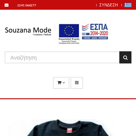
ΣΥΝΔΕΣΗ
2241 066277