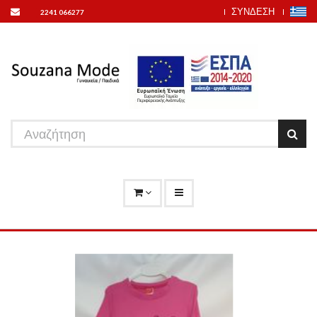
ΣΥΝΔΕΣΗ
2241 066277