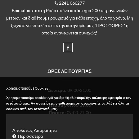
2241 066277
Βρισκόμαστε στη Ρόδο σε ένα κατάστημα 200 τετραγωνικών
μέτρων και διαθέτουμε ρουχισμό για κάθε εποχή, όλο το χρόνο. Μη
ξεχνάτε να επισκέπτεστε την κατηγορία μας "ΠΡΟΣΦΟΡΕΣ" η
οποία ανανεώνεται συνεχώς!
ΩΡΕΣ ΛΕΙΤΟΥΡΓΙΑΣ
Χρησιμοποιούμε Cookies
Δευτέρα
:
09:00-21:00
Τρίτη:
09:00-21:00
Χρησιμοποιούμε cookies για να διασφαλίσουμε την καλύτερη εμπειρία στον
ιστότοπό μας. Αν συνεχίσετε, υποθέτουμε ότι συμφωνείτε να λάβετε όλα τα
Τετάρτη:
09:00-21:00
cookies από τον ιστότοπό μας.
Πέμπτη:
09:00-21:00
Παρασκευή:
09:00-21:00
Σάββατο:
09:00-18:00
Απολύτως Απαραίτητα
Κυριακή:
Κλειστό
Περισσότερα