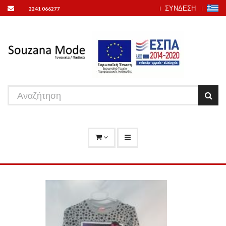
ΣΥΝΔΕΣΗ
2241 066277