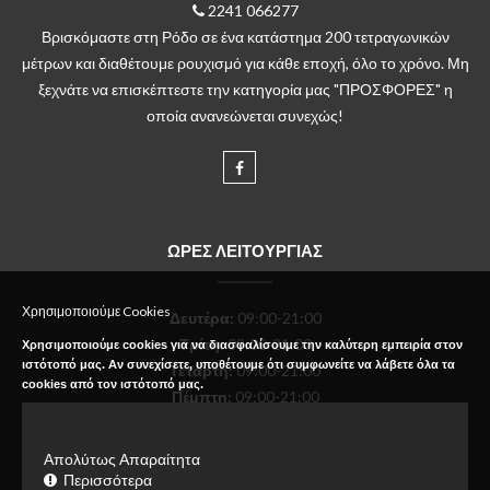
2241 066277
Βρισκόμαστε στη Ρόδο σε ένα κατάστημα 200 τετραγωνικών
μέτρων και διαθέτουμε ρουχισμό για κάθε εποχή, όλο το χρόνο. Μη
ξεχνάτε να επισκέπτεστε την κατηγορία μας "ΠΡΟΣΦΟΡΕΣ" η
οποία ανανεώνεται συνεχώς!
ΩΡΕΣ ΛΕΙΤΟΥΡΓΙΑΣ
Χρησιμοποιούμε Cookies
Δευτέρα
:
09:00-21:00
Τρίτη:
09:00-21:00
Χρησιμοποιούμε cookies για να διασφαλίσουμε την καλύτερη εμπειρία στον
ιστότοπό μας. Αν συνεχίσετε, υποθέτουμε ότι συμφωνείτε να λάβετε όλα τα
Τετάρτη:
09:00-21:00
cookies από τον ιστότοπό μας.
Πέμπτη:
09:00-21:00
Παρασκευή:
09:00-21:00
Σάββατο:
09:00-18:00
Απολύτως Απαραίτητα
Κυριακή:
Κλειστό
Περισσότερα