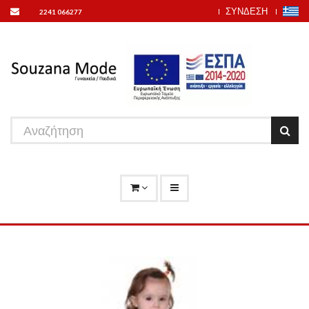
ΣΥΝΔΕΣΗ
2241 066277