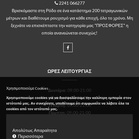
2241 066277
Βρισκόμαστε στη Ρόδο σε ένα κατάστημα 200 τετραγωνικών
μέτρων και διαθέτουμε ρουχισμό για κάθε εποχή, όλο το χρόνο. Μη
ξεχνάτε να επισκέπτεστε την κατηγορία μας "ΠΡΟΣΦΟΡΕΣ" η
οποία ανανεώνεται συνεχώς!
ΩΡΕΣ ΛΕΙΤΟΥΡΓΙΑΣ
Χρησιμοποιούμε Cookies
Δευτέρα
:
09:00-21:00
Τρίτη:
09:00-21:00
Χρησιμοποιούμε cookies για να διασφαλίσουμε την καλύτερη εμπειρία στον
ιστότοπό μας. Αν συνεχίσετε, υποθέτουμε ότι συμφωνείτε να λάβετε όλα τα
Τετάρτη:
09:00-21:00
cookies από τον ιστότοπό μας.
Πέμπτη:
09:00-21:00
Παρασκευή:
09:00-21:00
Σάββατο:
09:00-18:00
Απολύτως Απαραίτητα
Κυριακή:
Κλειστό
Περισσότερα