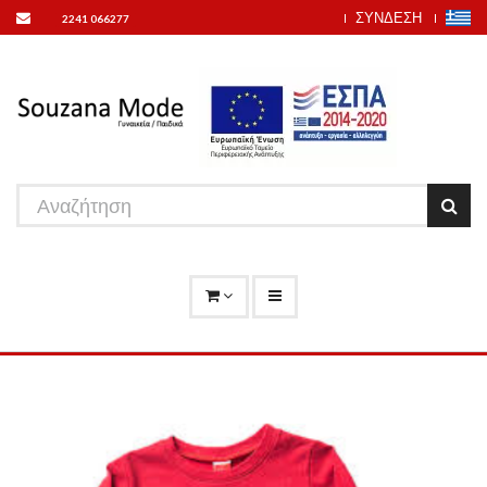
ΣΥΝΔΕΣΗ
2241 066277