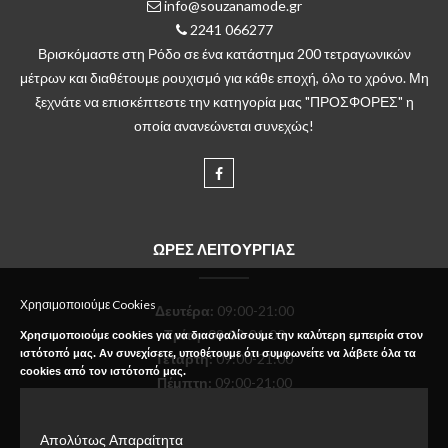
info@souzanamode.gr
2241 066277
Βρισκόμαστε στη Ρόδο σε ένα κατάστημα 200 τετραγωνικών
μέτρων και διαθέτουμε ρουχισμό για κάθε εποχή, όλο το χρόνο. Μη
ξεχνάτε να επισκέπτεστε την κατηγορία μας "ΠΡΟΣΦΟΡΕΣ" η
οποία ανανεώνεται συνεχώς!
ΩΡΕΣ ΛΕΙΤΟΥΡΓΙΑΣ
Χρησιμοποιούμε Cookies
Δευτέρα
:
09:00-21:00
Τρίτη:
09:00-21:00
Χρησιμοποιούμε cookies για να διασφαλίσουμε την καλύτερη εμπειρία στον
ιστότοπό μας. Αν συνεχίσετε, υποθέτουμε ότι συμφωνείτε να λάβετε όλα τα
Τετάρτη:
09:00-21:00
cookies από τον ιστότοπό μας.
Πέμπτη:
09:00-21:00
Παρασκευή:
09:00-21:00
Σάββατο:
09:00-18:00
Απολύτως Απαραίτητα