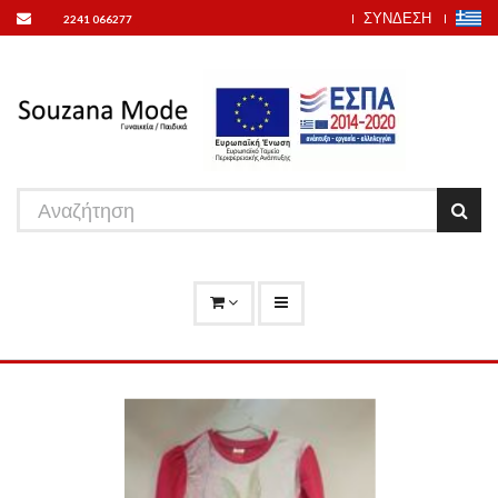
ΣΥΝΔΕΣΗ
2241 066277