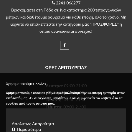
2241 066277
Βρισκόμαστε στη Ρόδο σε ένα κατάστημα 200 τετραγωνικών
μέτρων και διαθέτουμε ρουχισμό για κάθε εποχή, όλο το χρόνο. Μη
ξεχνάτε να επισκέπτεστε την κατηγορία μας "ΠΡΟΣΦΟΡΕΣ" η
οποία ανανεώνεται συνεχώς!
ΩΡΕΣ ΛΕΙΤΟΥΡΓΙΑΣ
Χρησιμοποιούμε Cookies
Δευτέρα
:
09:00-21:00
Τρίτη:
09:00-21:00
Χρησιμοποιούμε cookies για να διασφαλίσουμε την καλύτερη εμπειρία στον
ιστότοπό μας. Αν συνεχίσετε, υποθέτουμε ότι συμφωνείτε να λάβετε όλα τα
Τετάρτη:
09:00-21:00
cookies από τον ιστότοπό μας.
Πέμπτη:
09:00-21:00
Παρασκευή:
09:00-21:00
Σάββατο:
09:00-18:00
Απολύτως Απαραίτητα
Κυριακή:
Κλειστό
Περισσότερα