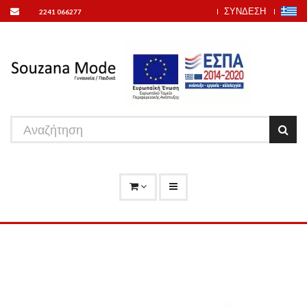
ΣΥΝΔΕΣΗ
2241 066277