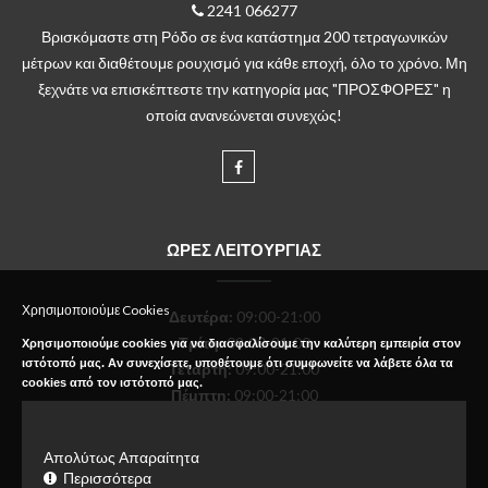
2241 066277
Βρισκόμαστε στη Ρόδο σε ένα κατάστημα 200 τετραγωνικών
μέτρων και διαθέτουμε ρουχισμό για κάθε εποχή, όλο το χρόνο. Μη
ξεχνάτε να επισκέπτεστε την κατηγορία μας "ΠΡΟΣΦΟΡΕΣ" η
οποία ανανεώνεται συνεχώς!
ΩΡΕΣ ΛΕΙΤΟΥΡΓΙΑΣ
Χρησιμοποιούμε Cookies
Δευτέρα
:
09:00-21:00
Τρίτη:
09:00-21:00
Χρησιμοποιούμε cookies για να διασφαλίσουμε την καλύτερη εμπειρία στον
ιστότοπό μας. Αν συνεχίσετε, υποθέτουμε ότι συμφωνείτε να λάβετε όλα τα
Τετάρτη:
09:00-21:00
cookies από τον ιστότοπό μας.
Πέμπτη:
09:00-21:00
Παρασκευή:
09:00-21:00
Σάββατο:
09:00-18:00
Απολύτως Απαραίτητα
Κυριακή:
Κλειστό
Περισσότερα