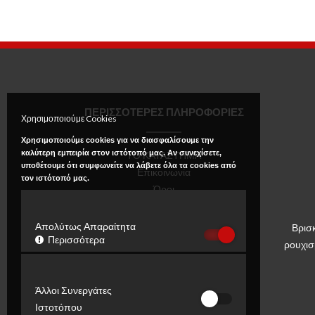
ΠΕΡΙΣΣΟΤΕΡΕΣ ΠΛΗΡΟΦΟΡΙΕΣ
Χρησιμοποιούμε Cookies
Χρησιμοποιούμε cookies για να διασφαλίσουμε την
καλύτερη εμπειρία στον ιστότοπό μας. Αν συνεχίσετε,
ΤΟ ΚΑΤΑΣΤΗΜΑ
υποθέτουμε ότι συμφωνείτε να λάβετε όλα τα cookies από
Επικοινωνία
τον ιστότοπό μας.
Όροι
Πολιτική Απορρήτου
Απολύτως Απαραίτητα
Βρισ
Περισσότερα
ρουχισ
Άλλοι Συνεργάτες
Ιστοτόπου