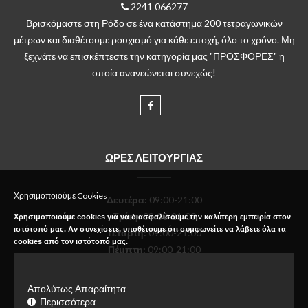
2241 066277
Βρισκόμαστε στη Ρόδο σε ένα κατάστημα 200 τετραγωνικών
μέτρων και διαθέτουμε ρουχισμό για κάθε εποχή, όλο το χρόνο. Μη
ξεχνάτε να επισκέπτεστε την κατηγορία μας "ΠΡΟΣΦΟΡΕΣ" η
οποία ανανεώνεται συνεχώς!
ΩΡΕΣ ΛΕΙΤΟΥΡΓΙΑΣ
Χρησιμοποιούμε Cookies
Δευτέρα
:
09:00-21:00
Τρίτη:
09:00-21:00
Χρησιμοποιούμε cookies για να διασφαλίσουμε την καλύτερη εμπειρία στον
ιστότοπό μας. Αν συνεχίσετε, υποθέτουμε ότι συμφωνείτε να λάβετε όλα τα
Τετάρτη:
09:00-21:00
cookies από τον ιστότοπό μας.
Πέμπτη:
09:00-21:00
Παρασκευή:
09:00-21:00
Σάββατο:
09:00-18:00
Απολύτως Απαραίτητα
Κυριακή:
Κλειστό
Περισσότερα