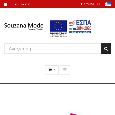
ΣΥΝΔΕΣΗ
2241 066277