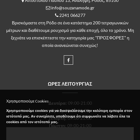
Αποστόλου Παύλου 13, Ανάληψη, Ρόδος, 85100
info@souzanamode.gr
2241 066277
Βρισκόμαστε στη Ρόδο σε ένα κατάστημα 200 τετραγωνικών
μέτρων και διαθέτουμε ρουχισμό για κάθε εποχή, όλο το χρόνο. Μη
ξεχνάτε να επισκέπτεστε την κατηγορία μας "ΠΡΟΣΦΟΡΕΣ" η
οποία ανανεώνεται συνεχώς!
ΩΡΕΣ ΛΕΙΤΟΥΡΓΙΑΣ
Χρησιμοποιούμε Cookies
Δευτέρα
:
09:00-21:00
Τρίτη:
09:00-21:00
Χρησιμοποιούμε cookies για να διασφαλίσουμε την καλύτερη εμπειρία στον
ιστότοπό μας. Αν συνεχίσετε, υποθέτουμε ότι συμφωνείτε να λάβετε όλα τα
Τετάρτη:
09:00-21:00
cookies από τον ιστότοπό μας.
Πέμπτη:
09:00-21:00
Παρασκευή:
09:00-21:00