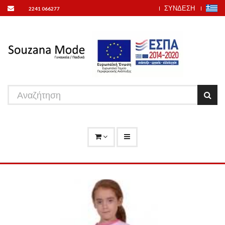
ΣΥΝΔΕΣΗ
2241 066277