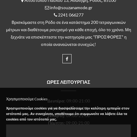
Αποστόλου Παύλου 13, Ανάληψη, Ρόδος, 85100
info@souzanamode.gr
2241 066277
Βρισκόμαστε στη Ρόδο σε ένα κατάστημα 200 τετραγωνικών
μέτρων και διαθέτουμε ρουχισμό για κάθε εποχή, όλο το χρόνο. Μη
ξεχνάτε να επισκέπτεστε την κατηγορία μας "ΠΡΟΣΦΟΡΕΣ" η
οποία ανανεώνεται συνεχώς!
ΩΡΕΣ ΛΕΙΤΟΥΡΓΙΑΣ
Χρησιμοποιούμε Cookies
Δευτέρα
:
09:00-21:00
Τρίτη:
09:00-21:00
Χρησιμοποιούμε cookies για να διασφαλίσουμε την καλύτερη εμπειρία στον
ιστότοπό μας. Αν συνεχίσετε, υποθέτουμε ότι συμφωνείτε να λάβετε όλα τα
Τετάρτη:
09:00-21:00
cookies από τον ιστότοπό μας.
Πέμπτη:
09:00-21:00
Παρασκευή:
09:00-21:00