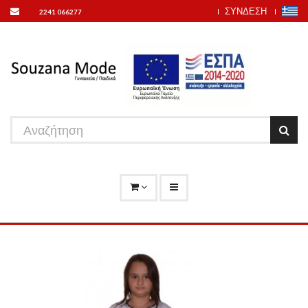
ΣΥΝΔΕΣΗ
2241 066277