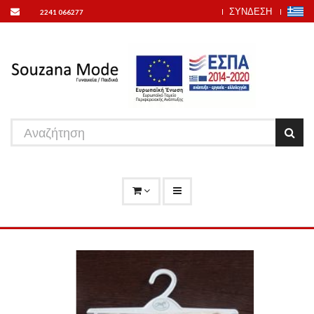
ΣΥΝΔΕΣΗ
2241 066277