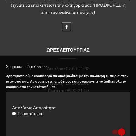
ξεχνάτε να επισκέπτεστε την κατηγορία μας "ΠΡΟΣΦΟΡΕΣ" η
οποία ανανεώνεται συνεχώς!
ΩΡΕΣ ΛΕΙΤΟΥΡΓΙΑΣ
Χρησιμοποιούμε Cookies
Δευτέρα
:
09:00-21:00
Τρίτη:
09:00-21:00
Χρησιμοποιούμε cookies για να διασφαλίσουμε την καλύτερη εμπειρία στον
ιστότοπό μας. Αν συνεχίσετε, υποθέτουμε ότι συμφωνείτε να λάβετε όλα τα
Τετάρτη:
09:00-21:00
cookies από τον ιστότοπό μας.
Πέμπτη:
09:00-21:00
Παρασκευή:
09:00-21:00
Σάββατο:
09:00-18:00
Απολύτως Απαραίτητα
Κυριακή:
Κλειστό
Περισσότερα