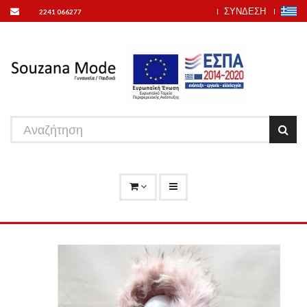
ΣΥΝΔΕΣΗ
2241 066277