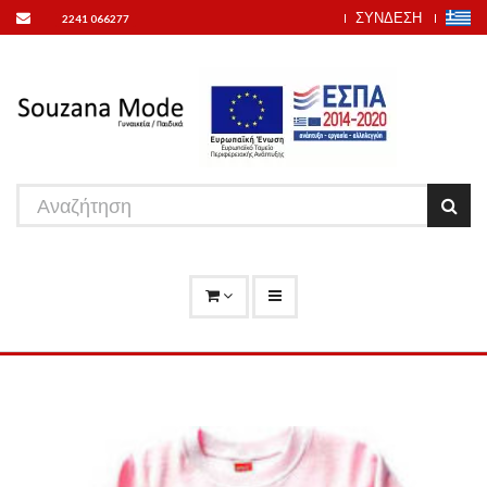
ΣΥΝΔΕΣΗ
2241 066277