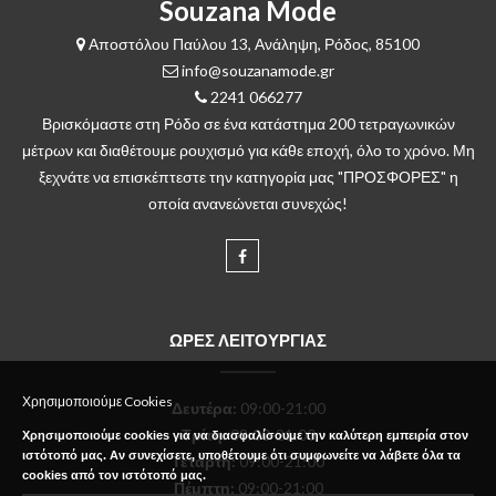
Souzana Mode
Αποστόλου Παύλου 13, Ανάληψη, Ρόδος, 85100
info@souzanamode.gr
2241 066277
Βρισκόμαστε στη Ρόδο σε ένα κατάστημα 200 τετραγωνικών
μέτρων και διαθέτουμε ρουχισμό για κάθε εποχή, όλο το χρόνο. Μη
ξεχνάτε να επισκέπτεστε την κατηγορία μας "ΠΡΟΣΦΟΡΕΣ" η
οποία ανανεώνεται συνεχώς!
ΩΡΕΣ ΛΕΙΤΟΥΡΓΙΑΣ
Χρησιμοποιούμε Cookies
Δευτέρα
:
09:00-21:00
Τρίτη:
09:00-21:00
Χρησιμοποιούμε cookies για να διασφαλίσουμε την καλύτερη εμπειρία στον
ιστότοπό μας. Αν συνεχίσετε, υποθέτουμε ότι συμφωνείτε να λάβετε όλα τα
Τετάρτη:
09:00-21:00
cookies από τον ιστότοπό μας.
Πέμπτη:
09:00-21:00