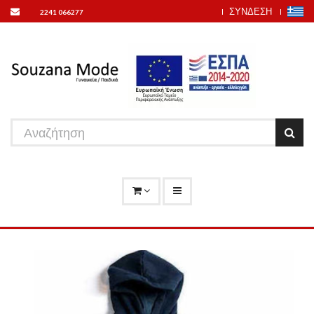
ΣΥΝΔΕΣΗ
2241 066277