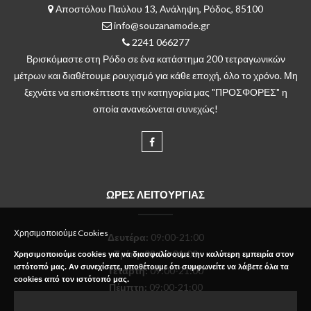
Αποστόλου Παύλου 13, Ανάληψη, Ρόδος, 85100
info@souzanamode.gr
2241 066277
Βρισκόμαστε στη Ρόδο σε ένα κατάστημα 200 τετραγωνικών
μέτρων και διαθέτουμε ρουχισμό για κάθε εποχή, όλο το χρόνο. Μη
ξεχνάτε να επισκέπτεστε την κατηγορία μας "ΠΡΟΣΦΟΡΕΣ" η
οποία ανανεώνεται συνεχώς!
ΩΡΕΣ ΛΕΙΤΟΥΡΓΙΑΣ
Χρησιμοποιούμε Cookies
Δευτέρα
:
09:00-21:00
Τρίτη:
09:00-21:00
Χρησιμοποιούμε cookies για να διασφαλίσουμε την καλύτερη εμπειρία στον
ιστότοπό μας. Αν συνεχίσετε, υποθέτουμε ότι συμφωνείτε να λάβετε όλα τα
Τετάρτη:
09:00-21:00
cookies από τον ιστότοπό μας.
Πέμπτη:
09:00-21:00
Παρασκευή:
09:00-21:00