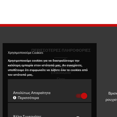
ΠΕΡΙΣΣΟΤΕΡΕΣ ΠΛΗΡΟΦΟΡΙΕΣ
Χρησιμοποιούμε Cookies
Χρησιμοποιούμε cookies για να διασφαλίσουμε την
καλύτερη εμπειρία στον ιστότοπό μας. Αν συνεχίσετε,
ΤΟ ΚΑΤΑΣΤΗΜΑ
υποθέτουμε ότι συμφωνείτε να λάβετε όλα τα cookies από
Επικοινωνία
τον ιστότοπό μας.
Όροι
Πολιτική Απορρήτου
Απολύτως Απαραίτητα
Βρισ
Περισσότερα
ρουχισ
Άλλοι Συνεργάτες