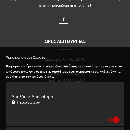
οποία ανανεώνεται συνεχώς!
ΩΡΕΣ ΛΕΙΤΟΥΡΓΙΑΣ
Χρησιμοποιούμε Cookies
Δευτέρα
:
09:00-21:00
Τρίτη:
09:00-21:00
Χρησιμοποιούμε cookies για να διασφαλίσουμε την καλύτερη εμπειρία στον
ιστότοπό μας. Αν συνεχίσετε, υποθέτουμε ότι συμφωνείτε να λάβετε όλα τα
Τετάρτη:
09:00-21:00
cookies από τον ιστότοπό μας.
Πέμπτη:
09:00-21:00
Παρασκευή:
09:00-21:00
Σάββατο:
09:00-18:00
Απολύτως Απαραίτητα
Κυριακή:
Κλειστό
Περισσότερα