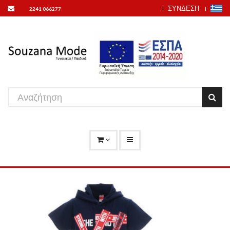
ΣΥΝΔΕΣΗ
2241 066277